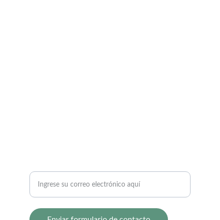
Redes Sociales
Síguenos en las redes sociales 
PROFESIONALES
metodociencia
sciencia2021
CIENCIA
Correo electrónico para contacto
Enviar formulario de contacto