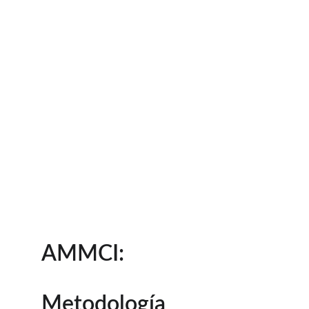
LA 
INVESTIGACIÓN
Descubre cómo podemos ayudarte en tu 
investigación científica y tecnológica. ¡Únete 
ahora!
Explora
Únete
AMMCI: 
Metodología 